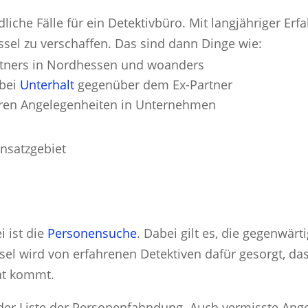
iche Fälle für ein Detektivbüro. Mit langjähriger Erf
ssel zu verschaffen. Das sind dann Dinge wie:
rtners in Nordhessen und woanders
 bei
Unterhalt
gegenüber dem Ex-Partner
aren Angelegenheiten in Unternehmen
i ist die
Personensuche
. Dabei gilt es, die gegenwär
ssel wird von erfahrenen Detektiven dafür gesorgt, d
ht kommt.
 der Liste der Personenfahndung. Auch vermisste An